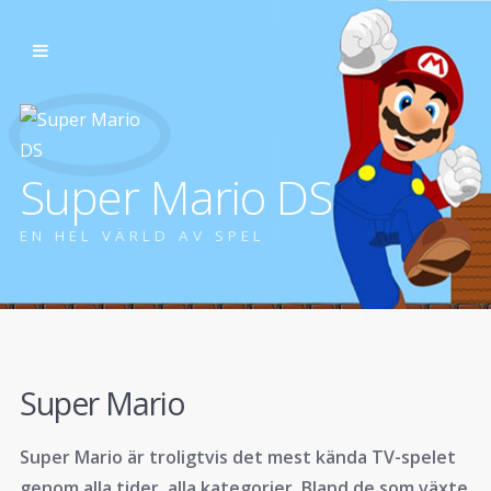
Super Mario DS
EN HEL VÄRLD AV SPEL
Super Mario
Super Mario är troligtvis det mest kända TV-spelet
genom alla tider, alla kategorier. Bland de som växte