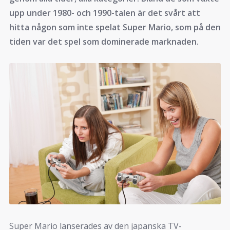
upp under 1980- och 1990-talen är det svårt att
hitta någon som inte spelat Super Mario, som på den
tiden var det spel som dominerade marknaden.
Super Mario lanserades av den japanska TV-