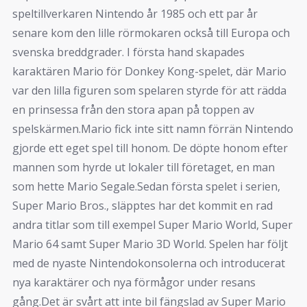
speltillverkaren Nintendo år 1985 och ett par år
senare kom den lille rörmokaren också till Europa och
svenska breddgrader. I första hand skapades
karaktären Mario för Donkey Kong-spelet, där Mario
var den lilla figuren som spelaren styrde för att rädda
en prinsessa från den stora apan på toppen av
spelskärmen.Mario fick inte sitt namn förrän Nintendo
gjorde ett eget spel till honom. De döpte honom efter
mannen som hyrde ut lokaler till företaget, en man
som hette Mario Segale.Sedan första spelet i serien,
Super Mario Bros., släpptes har det kommit en rad
andra titlar som till exempel Super Mario World, Super
Mario 64 samt Super Mario 3D World. Spelen har följt
med de nyaste Nintendokonsolerna och introducerat
nya karaktärer och nya förmågor under resans
gång.Det är svårt att inte bil fängslad av Super Mario